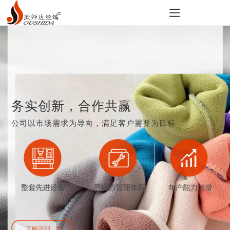
时尚家
ABOUT US
HONOR
NEWS
企业简
公司新
资质证
居服系
介
闻
书
列
关于我们
新闻中心
荣誉资质
企业文
行业动
检测报
运动服
PRODUCTS
化
态
告
系列
产品中心
时尚家
务实创新，合作共赢
居服成
品
公司以市场需求为导向，满足客户需要为目标
运动服
成品